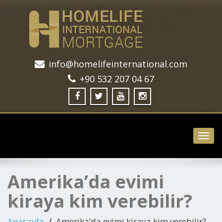
info@homelifeinternational.com
+90 532 207 04 67
Toggl
navig
Amerika’da evimi
kiraya kim verebilir?
Anasayfa
Amerika’da evimi kiraya kim verebilir?