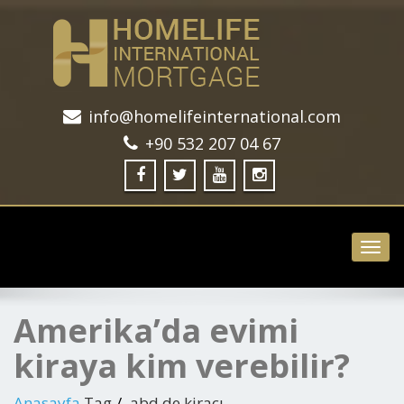
info@homelifeinternational.com
+90 532 207 04 67
Toggl
navig
Amerika’da evimi
kiraya kim verebilir?
Anasayfa
Tag
abd de kiracı