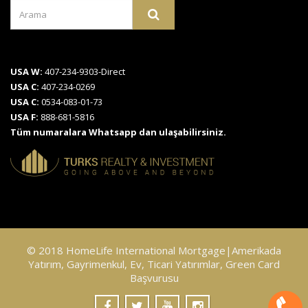
USA W:
407-234-9303-Direct
USA C:
407-234-0269
USA C:
0534-083-01-73
USA F:
888-681-5816
Tüm numaralara Whatsapp dan ulaşabilirsiniz.
© 2018 HomeLife International Mortgage|Amerikada
Yatırım, Gayrimenkul, Ev, Ticari Yatırımlar, Green Card
Başvurusu