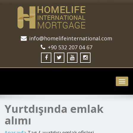
info@homelifeinternational.com
+90 532 207 04 67
Toggl
navig
Yurtdışında emlak
alımı
Anasayfa
Tag
yurtdışı emlak ofisleri