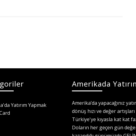
goriler
Amerikada Yatırı
Amerika’da yapacağınız yatı
a'da Yatırım Yapmak
dönüş hızı ve değer artışları
Card
Türkiye'ye kıyasla kat kat faz
Doların her geçen gün değe
kazandığı günümüzde GELİ