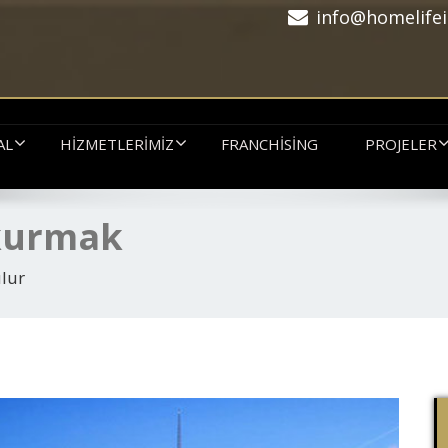
info@homelifei
AL
HIZMETLERIMIZ
FRANCHISING
PROJELER
 kurmak
ulur