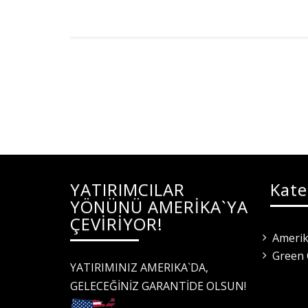
YATIRIMCILAR
Kate
YÖNÜNÜ AMERİKA`YA
ÇEVİRİYOR!
Amerik
Green 
YATIRIMINIZ AMERIKA`DA,
GELECEĞİNİZ GARANTİDE OLSUN!