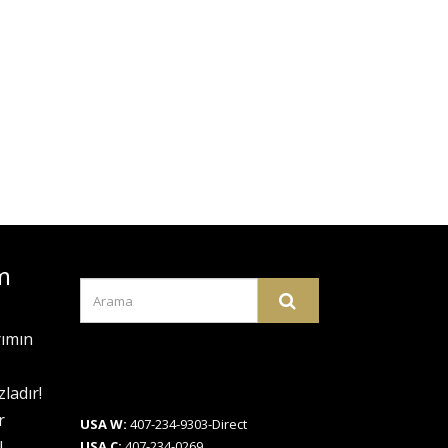
m
rımın
ladır!
r
USA W:
407-234-9303-Direct
N
USA C:
407-234-0269