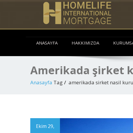
ANASAYFA
HAKKIMIZDA
KURUMS
Amerikada şirket
Anasayfa
Tag
amerikada sirket nasil kur
Ekim 29,