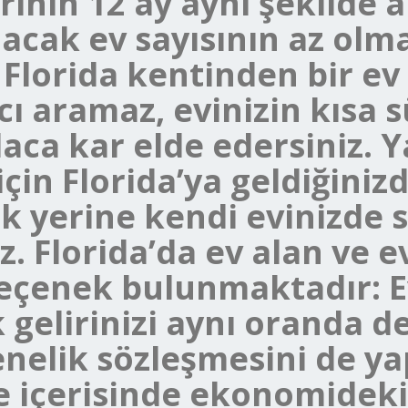
irinin 12 ay aynı şekilde
nacak ev sayısının az ol
 Florida kentinden bir ev 
cı aramaz, evinizin kısa s
ca kar elde edersiniz. Ya
için Florida’ya geldiğiniz
k yerine kendi evinizde s
iz. Florida’da ev alan ve 
 seçenek bulunmaktadır: E
k gelirinizi aynı oranda d
nelik sözleşmesini de yap
e içerisinde ekonomideki