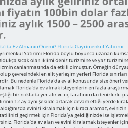
ınızda aylık geliriniz orta
nı fiyatın 100bin dolar fa
riniz aylık 1500 – 2500 ar
r.
ida’da Ev Almanın Önemi? Florida Gayrimenkul Yatırımı
rimenkul Yatırımı Florida boylu boyunca uzanan kumsalla
ldukça sıcak olan iklimi deniz turizmine ve yaz turizmine i
urizmin canlanmasında da etkili olmuştur. Örneğin dünya
olup çevresindeki en elit yerleşim yerleri Florida sınırlar
erdir. Bu nedenle Florida’da ev al konusunda size öneri v
alamak Florida’da ev almak isteyenlerin en fazla araştırm
tiği bir noktada yer alır ve üç tarafının da denizlerle çe
lirinin 12 ay aynı şekilde artarak devam ettiği yerde kir
 aldığınızda evinizi kiralamak için kiracı aramaz, evinizi
e tatilinizi geçirmek için Florida’ya geldiğinizde ise işlet
ersiniz. Florida’da ev alan ve evini kiralamak isteyenler i