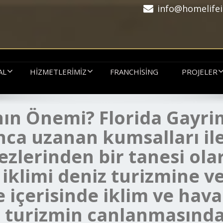
info@homelifei
AL
HIZMETLERIMIZ
FRANCHISING
PROJELER
nın Önemi? Florida Gayri
nca uzanan kumsalları ile
zlerinden bir tanesi olar
iklimi deniz turizmine v
ke içerisinde iklim ve hava
r turizmin canlanmasında 