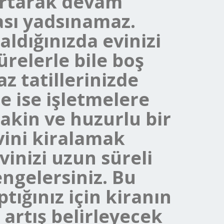
 artarak devam
ması yadsınamaz.
aldığınızda evinizi
ürelerle bile boş
z tatillerinizde
de ise işletmelere
akin ve huzurlu bir
evini kiralamak
vinizi uzun süreli
engelersiniz. Bu
tığınız için kiranın
 artış belirleyecek