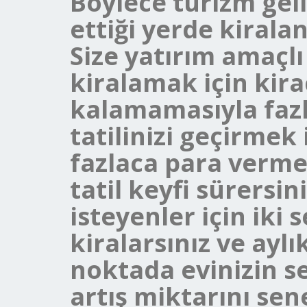
Böylece turizm gel
ettiği yerde kirala
Size yatırım amaçlı
kiralamak için kira
kalamamasıyla fazla
tatilinizi geçirmek 
fazlaca para verme
tatil keyfi sürersin
isteyenler için iki
kiralarsınız ve aylı
noktada evinizin se
artış miktarını sen