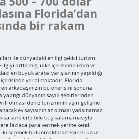
la 500 – 700 dolar
zlasına Florida’dan
asında bir rakam
rı ile dünyadaki en ilgi çekici turizm
lgiyi arttırmış, ülke içerisinde iklim ve
daki en büyük araba yarışlarının yapıldığı
ı içerisinde yer almaktadır. Florida
eren arkadaşınızın bu önerisini sonuna
a yaptığı dünyanın sayılı şehirlerinden
vrili olması deniz turizminin aşırı gelişme
alanacak ev sayısının az olması yadsınamaz.
n kısa sürelerle bile boş kalamamasıyla
melere fazlaca para vermek yerine kendi
çin iki seçenek bulunmaktadır: Evinizi uzun