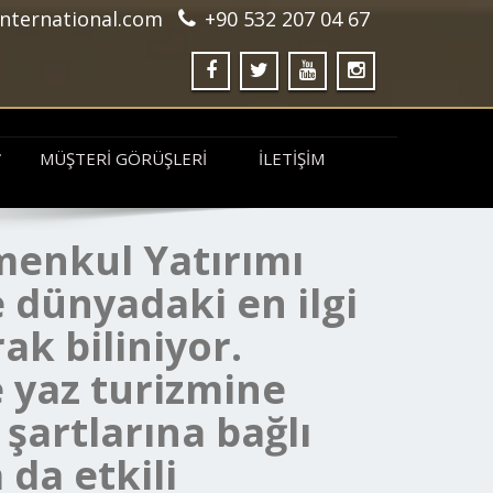
nternational.com
+90 532 207 04 67
MÜŞTERI GÖRÜŞLERI
İLETIŞIM
menkul Yatırımı
 dünyadaki en ilgi
ak biliniyor.
e yaz turizmine
 şartlarına bağlı
da etkili