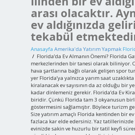
ilinden bir ev aldığ
arası olacaktır. Ay
ev aldığınızda geli
tekabül etmektedi
Anasayfa
Amerika'da Yatırım Yapmak
Flor
Florida’da Ev Almanın Önemi? Florida Gay
merkezlerinden bir tanesi olarak biliniyor. O
hava şartlarına bağlı olarak gelişen spor t
yer Florida’ya yalnızca yarım saat uzaklıkta 
kiralanacak ev sayısının da az olduğu bir y
kadar dinlemeniz gerekir. Florida’da Ev Kir
biridir. Çünkü Florida tam 3 okyanusun birleş
göstermesini sağlamıştır. Böylece turizm ge
Size yatırım amaçlı Florida kentinden bir ev
fazlaca kar elde edersiniz. Yaz tatillerinizd
evinizde sakin ve huzurlu bir tatil keyfi sür