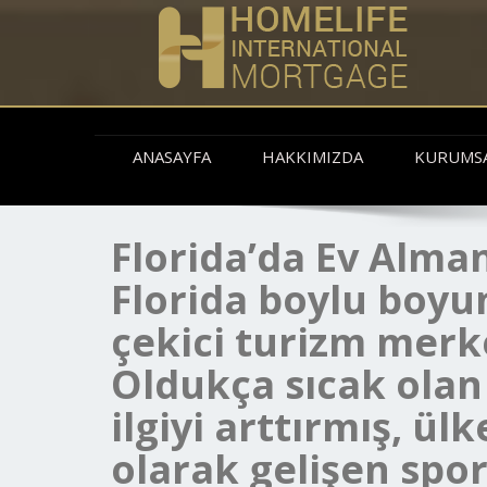
ANASAYFA
HAKKIMIZDA
KURUMS
Florida’da Ev Alma
Florida boylu boyu
çekici turizm merke
Oldukça sıcak olan 
ilgiyi arttırmış, ül
olarak gelişen spo