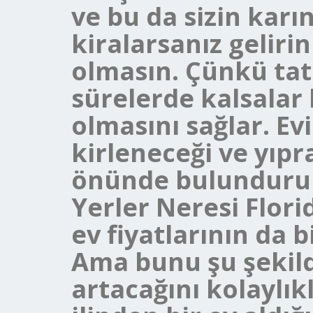
ve bu da sizin karı
kiralarsanız geliri
olmasın. Çünkü tatil
sürelerde kalsalar 
olmasını sağlar. E
kirleneceği ve yıpr
önünde bulundurulm
Yerler Neresi Flori
ev fiyatlarının da
Ama bunu şu şekil
artacağını kolaylık