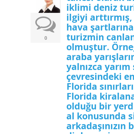
iklimi deniz tu
ilgiyi arttırmış
hava şartlarına
turizmin canla
0
olmuştur. Örne
araba yarışların
yalnızca yarım 
çevresindeki en 
Florida sınırlar
Florida kiralan
olduğu bir yerd
al konusunda s
arkadaşınızın 