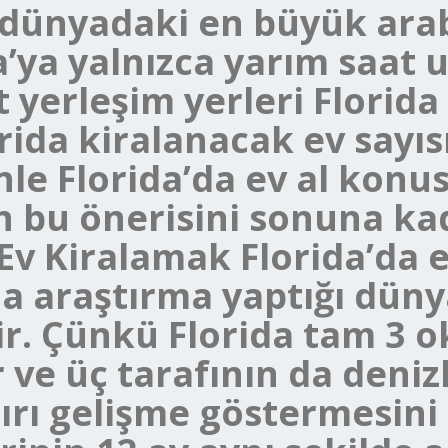
dünyadaki en büyük arab
da’ya yalnızca yarım saat 
 yerleşim yerleri Florida 
rida kiralanacak ev sayıs
nle Florida’da ev al konu
n bu önerisini sonuna ka
 Ev Kiralamak Florida’da 
la araştırma yaptığı düny
ir. Çünkü Florida tam 3 o
 ve üç tarafının da denizl
ırı gelişme göstermesini 