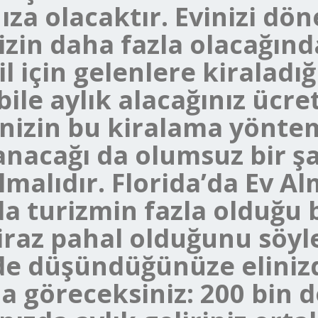
nıza olacaktır. Evinizi dö
nizin daha fazla olacağın
 için gelenlere kiraladığ
bile aylık alacağınız ücre
vinizin bu kiralama yönte
anacağı da olumsuz bir ş
alıdır. Florida’da Ev Al
da turizmin fazla olduğu b
 biraz pahal olduğunu s
de düşündüğünüze elinizd
la göreceksiniz: 200 bin 