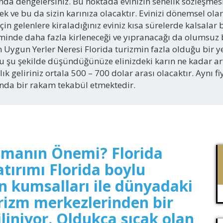
randa dengelersiniz. Bu noktada evinizin senelik sözleşmesi
k ve bu da sizin karınıza olacaktır. Evinizi dönemsel olar
n gelenlere kiraladığınız eviniz kısa sürelerde kalsalar b
eminde daha fazla kirleneceği ve yıpranacağı da olumsuz 
Uygun Yerler Neresi Florida turizmin fazla olduğu bir yer
şekilde düşündüğünüze elinizdeki karın ne kadar artac
lık geliriniz ortala 500 – 700 dolar arası olacaktır. Aynı 
sında bir rakam tekabül etmektedir.
Almanın Önemi? Florida
tırımı Florida boylu
 kumsalları ile dünyadaki
turizm merkezlerinden bir
iliniyor. Oldukça sıcak olan