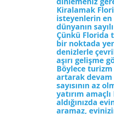
dinlemeniz gere
Kiralamak Flor
isteyenlerin en
dünyanın sayılı 
Çünkü Florida 
bir noktada yer
denizlerle çevr
aşırı gelişme g
Böylece turizm 
artarak devam 
sayısının az ol
yatırım amaçlı 
aldığınızda evin
aramaz, evinizi