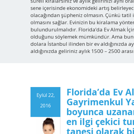
süreli kiralarsınız ve aylık gelirinizi aynı o
sene içerisinde ekonomideki artış belirleyece
olacağından şüpheniz olmasın. Çünkü tatil içi
olmasını sağlar. Evinizin bu kiralama yönt
bulundurulmalıdır. Florida’da Ev Almak İçin 
olduğunu söylemek mümkündür. Ama bunu şu 
dolara İstanbul ilinden bir ev aldığınızda ay
aldığınızda geliriniz aylık 1500 – 2500 ara
Florida’da Ev 
Eylül 22,
Gayrimenkul Ya
2016
boyunca uzanan
en ilgi çekici 
tanesi olarak b