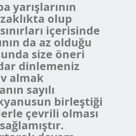
a yarışlarının
uzaklıkta olup
sınırları içerisinde
ının da az olduğu
sunda size öneri
dar dinlemeniz
ev almak
anın sayılı
kyanusun birleştiği
erle çevrili olması
sağlamıştır.