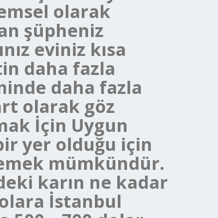
nemsel olarak
dan şüpheniz
ınız eviniz kısa
tin daha fazla
minde daha fazla
art olarak göz
mak İçin Uygun
ir yer olduğu için
öylemek mümkündür.
eki karın ne kadar
dolara İstanbul