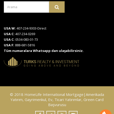
USA W:
407-234-9303-Direct
USA C:
407-234-0269
USA C:
0534-083-01-73
USA F:
888-681-5816
Tüm numaralara Whatsapp dan ulaşabilirsiniz.
© 2018 HomeLife International Mortgage|Amerikada
Yatırım, Gayrimenkul, Ev, Ticari Yatırımlar, Green Card
Başvurusu