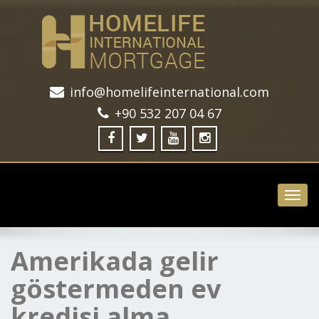
info@homelifeinternational.com
+90 532 207 04 67
Toggl
navig
Amerikada gelir
göstermeden ev
kredisi alma